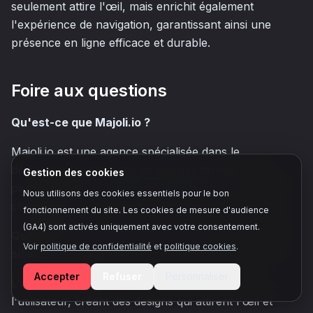
seulement attire l'œil, mais enrichit également
l'expérience de navigation, garantissant ainsi une
présence en ligne efficace et durable.
Foire aux questions
Qu'est-ce que Majoli.io ?
Majoli.io est une agence spécialisée dans le
développement de sites de design intérieur
Gestion des cookies
personnalisés, répondant aux besoins uniques de
Nous utilisons des cookies essentiels pour le bon
chaque blog.
fonctionnement du site. Les cookies de mesure d'audience
(GA4) sont activés uniquement avec votre consentement.
Quelle approche utilise Majoli.io pour créer des
Voir
politique de confidentialité
et
politique cookies
.
sites ?
Accepter
Refuser
Personnaliser
L'agence adopte une approche centrée sur
l'utilisateur, créant des designs qui attirent l'œil et