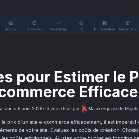
Accueil
Sites web
Marketing
IA
Domiciliation
Parrainage
es pour Estimer le P
-commerce Efficac
à jour le
6 août 2026
•
19
vue
s
•
Ecrit par
Majoli
•
Équipe de Majoli.
e prix d'un site e-commerce efficacement, il est impératif 
éléments de votre site. Évaluez les coûts de création. Choisi
z les coûts additionnels. Ajustez votre budget en fonction d