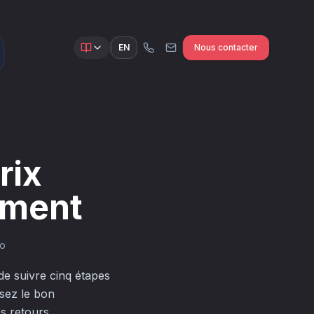
EN
Nous contacter
rix
ement
io
de suivre cinq étapes
ssez le bon
es retours