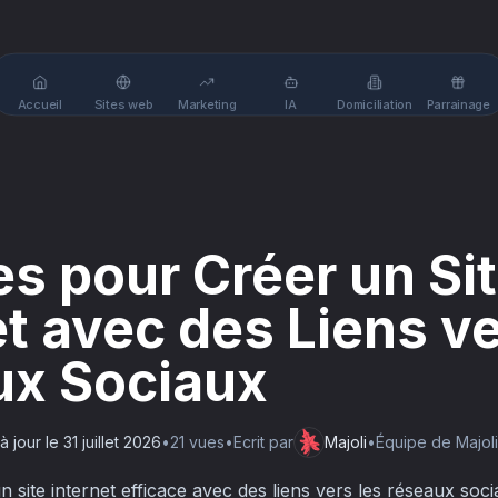
Accueil
Sites web
Marketing
IA
Domiciliation
Parrainage
es pour Créer un Si
et avec des Liens ve
ux Sociaux
à jour le
31 juillet 2026
•
21
vue
s
•
Ecrit par
Majoli
•
Équipe de Majoli
site internet efficace avec des liens vers les réseaux sociau