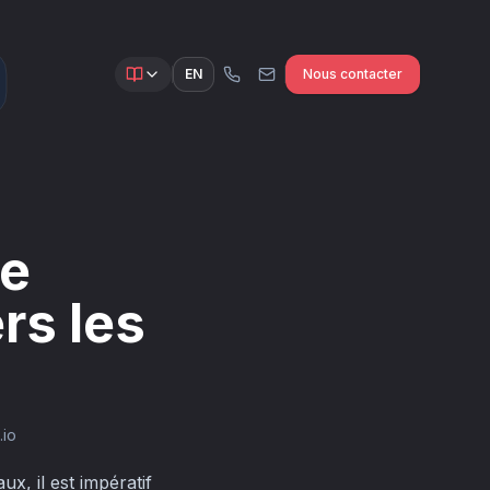
EN
Nous contacter
te
rs les
.io
x, il est impératif