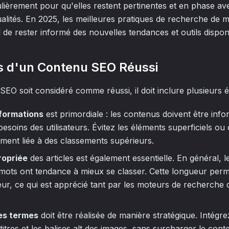
lièrement pour qu'elles restent pertinentes et en phase av
alités. En 2025, les meilleures pratiques de recherche de 
al de rester informé des nouvelles tendances et outils dispon
s d'un Contenu SEO Réussi
EO soit considéré comme réussi, il doit inclure plusieurs é
nformations
est primordiale : les contenus doivent être info
esoins des utilisateurs. Évitez les éléments superficiels ou 
tement liée à des classements supérieurs.
ropriée
des articles est également essentielle. En général,
mots ont tendance à mieux se classer. Cette longueur perm
ur, ce qui est apprécié tant par les moteurs de recherche 
des termes
doit être réalisée de manière stratégique. Intégr
 titres et les balises alt des images, sans surcharger le cont