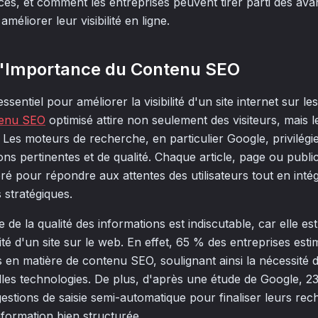
cès, et comment les entreprises peuvent tirer parti des av
éliorer leur visibilité en ligne.
'Importance du Contenu SEO
sentiel pour améliorer la visibilité d'un site internet sur l
enu SEO
optimisé attire non seulement des visiteurs, mais l
 Les moteurs de recherche, en particulier Google, privilégien
ons pertinentes et de qualité. Chaque article, page ou publi
é pour répondre aux attentes des utilisateurs tout en int
 stratégiques.
de la qualité des informations est indiscutable, car elle est
orité d'un site sur le web. En effet, 65 % des entreprises est
s en matière de contenu SEO, soulignant ainsi la nécessité d
lles technologies. De plus, d'après une étude de Google, 2
stions de saisie semi-automatique pour finaliser leurs rech
nformation bien structurée.