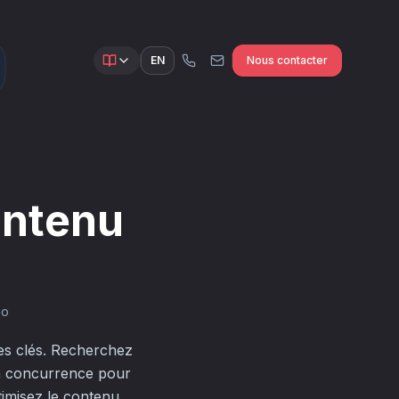
EN
Nous contacter
ontenu
io
pes clés. Recherchez
la concurrence pour
ptimisez le contenu