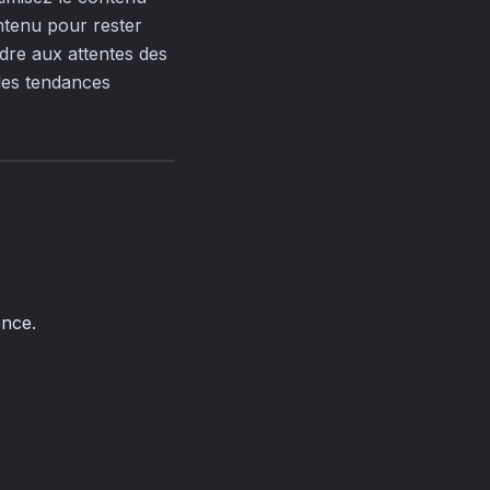
ntenu pour rester
ndre aux attentes des
lles tendances
ence.