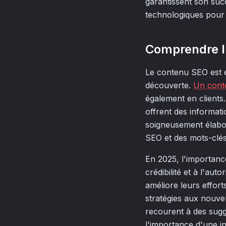
garantissent son suc
technologiques pour am
Comprendre l
Le contenu SEO est es
découverte.
Un cont
également en clients.
offrent des informati
soigneusement élabor
SEO et des mots-clés
En 2025, l'importance 
crédibilité et à l'aut
améliore leurs effort
stratégies aux nouve
recourent à des sugge
l'importance d'une i