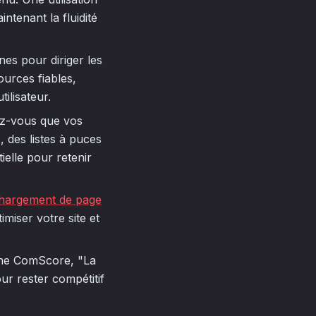
ntenant la fluidité
rnes pour diriger les
ources fiables,
tilisateur.
ez-vous que vos
, des listes à puces
elle pour retenir
hargement de page
imiser votre site et
gne ComScore, "La
our rester compétitif