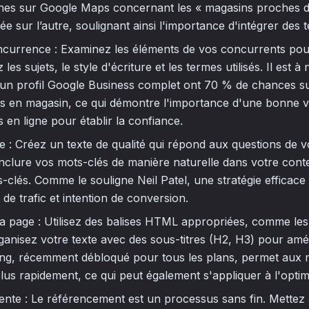
ches sur Google Maps concernant les « magasins proches d
e sur l’autre, soulignant ainsi l'importance d'intégrer des 
ncurrence : Examinez les éléments de vos concurrents po
les sujets, le style d'écriture et les termes utilisés. Il est à
 un profil Google Business complet ont 70 % de chances s
ites en magasin, ce qui démontre l'importance d'une bonne visi
s en ligne pour établir la confiance.
e : Créez un texte de qualité qui répond aux questions de v
nclure vos mots-clés de manière naturelle dans votre conte
clés. Comme le souligne Neil Patel, une stratégie efficac
 de trafic et intention de conversion.
la page : Utilisez des balises HTML appropriées, comme les b
ganisez votre texte avec des sous-titres (H2, H3) pour amélior
ng, récemment débloqué pour tous les plans, permet aux 
us rapidement, ce qui peut également s'appliquer à l'optim
ente : Le référencement est un processus sans fin. Mettez 