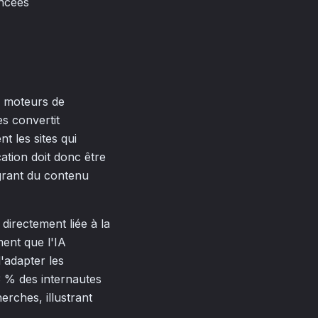
ancées
es moteurs de
es convertit
t les sites qui
cation doit donc être
égrant du contenu
 directement liée à la
iment que l'IA
'adapter les
3 % des internautes
erches, illustrant