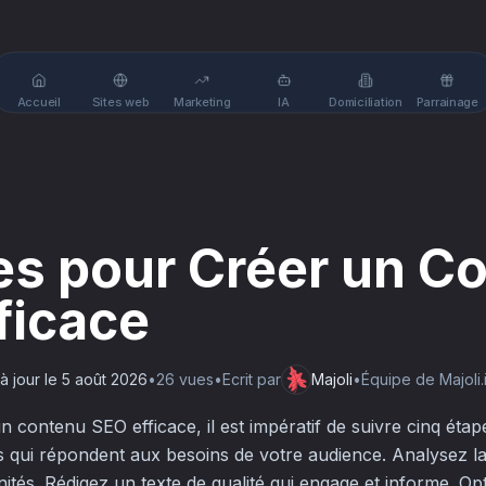
Accueil
Sites web
Marketing
IA
Domiciliation
Parrainage
es pour Créer un C
ficace
à jour le
5 août 2026
•
26
vue
s
•
Ecrit par
Majoli
•
Équipe de Majoli.
 contenu SEO efficace, il est impératif de suivre cinq éta
s qui répondent aux besoins de votre audience. Analysez 
unités. Rédigez un texte de qualité qui engage et informe. O