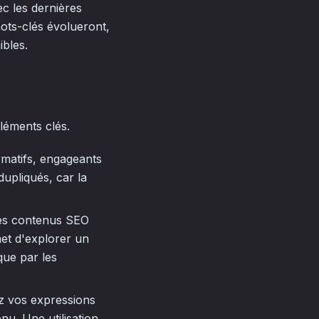
ec les dernières
mots-clés évolueront,
ibles.
léments clés.
rmatifs, engageants
dupliqués, car la
 les contenus SEO
et d'explorer un
que par les
ez vos expressions
enu. Une utilisation